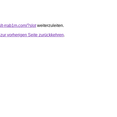
lslt-rrab1m.com/?slot
weiterzuleiten.
u
zur vorherigen Seite zurückkehren
.