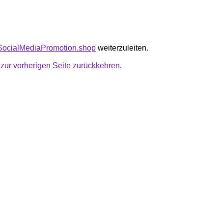
tySocialMediaPromotion.shop
weiterzuleiten.
u
zur vorherigen Seite zurückkehren
.