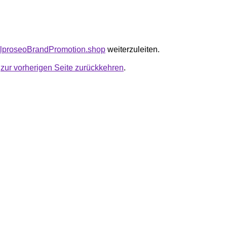
balproseoBrandPromotion.shop
weiterzuleiten.
u
zur vorherigen Seite zurückkehren
.