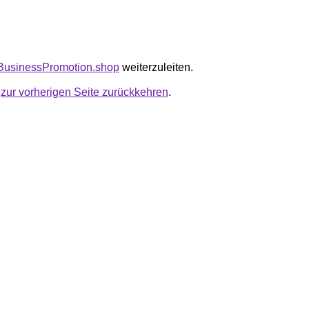
friBusinessPromotion.shop
weiterzuleiten.
u
zur vorherigen Seite zurückkehren
.