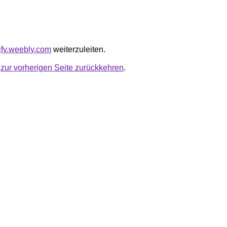
djfv.weebly.com
weiterzuleiten.
u
zur vorherigen Seite zurückkehren
.