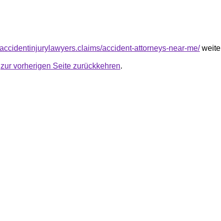
.accidentinjurylawyers.claims/accident-attorneys-near-me/
weiter
u
zur vorherigen Seite zurückkehren
.