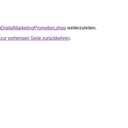
tagDigitalMarketingPromotion.shop
weiterzuleiten.
u
zur vorherigen Seite zurückkehren
.