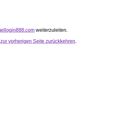
ogellogin888.com
weiterzuleiten.
u
zur vorherigen Seite zurückkehren
.